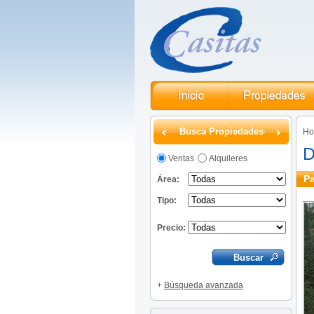
Busca Propiedades
H
D
Ventas
Alquileres
Pa
Área:
Tipo:
Precio:
+
Búsqueda avanzada