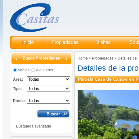
Busca Propiedades
Home
>
Propiedades
>
Detalles de 
Detalles de la pr
Ventas
Alquileres
Parcela,Casa de Campo en P
Área:
Tipo:
Precio:
+
Búsqueda avanzada