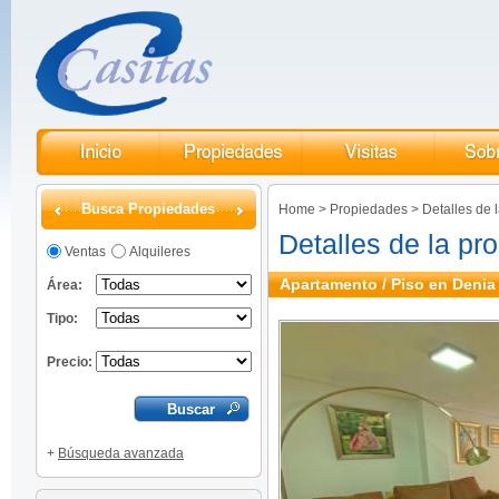
Busca Propiedades
Home
>
Propiedades
>
Detalles de 
Detalles de la pr
Ventas
Alquileres
Apartamento / Piso en Denia 
Área:
Tipo:
Precio:
+
Búsqueda avanzada