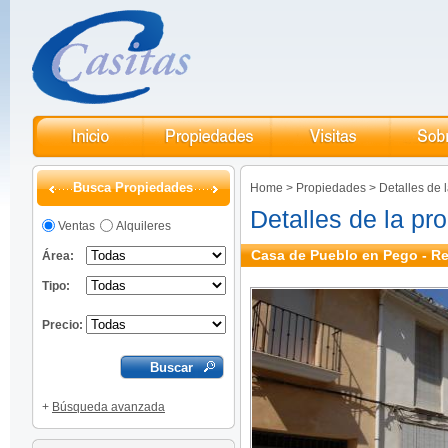
Busca Propiedades
Home
>
Propiedades
>
Detalles de 
Detalles de la pr
Ventas
Alquileres
Casa de Pueblo en Pego - Re
Área:
Tipo:
Precio:
+
Búsqueda avanzada