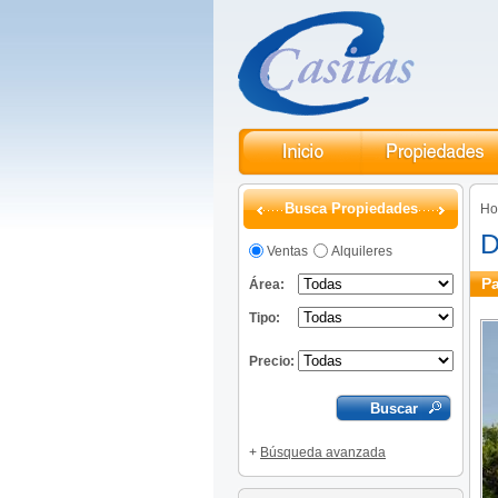
Busca Propiedades
H
D
Ventas
Alquileres
Pa
Área:
Tipo:
Precio:
+
Búsqueda avanzada