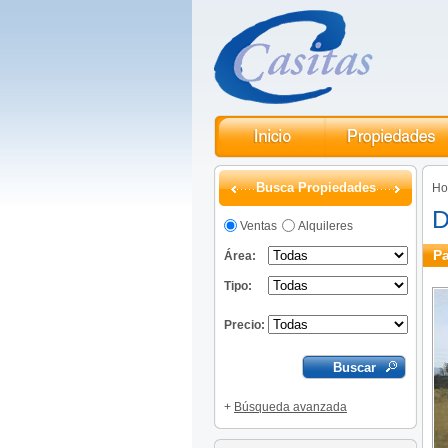
Busca Propiedades
H
D
Ventas
Alquileres
Pa
Área:
Tipo:
Precio:
+
Búsqueda avanzada