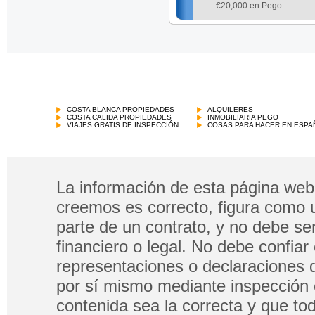
€
20,000 en Pego
Parcela
€
20,000 en Vall de Gallinera
COSTA BLANCA PROPIEDADES
ALQUILERES
COSTA CALIDA PROPIEDADES
INMOBILIARIA PEGO
VIAJES GRATIS DE INSPECCIÓN
COSAS PARA HACER EN ESPA
La información de esta página web 
creemos es correcto, figura como 
parte de un contrato, y no debe s
financiero o legal. No debe confia
representaciones o declaraciones 
por sí mismo mediante inspección 
contenida sea la correcta y que tod