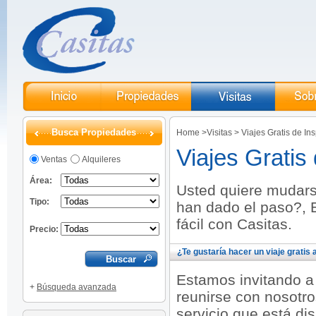
Busca Propiedades
Home
>
Visitas
>
Viajes Gratis de In
Viajes Gratis
Ventas
Alquileres
Área:
Usted quiere mudars
Tipo:
han dado el paso?, 
fácil con Casitas.
Precio:
¿Te gustaría hacer un viaje gratis
Estamos invitando a
+
Búsqueda avanzada
reunirse con nosotr
servicio que está di