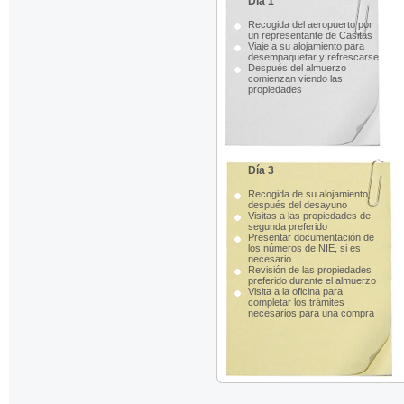
Día 1
Recogida del aeropuerto por
un representante de Casitas
Viaje a su alojamiento para
desempaquetar y refrescarse
Después del almuerzo
comienzan viendo las
propiedades
Día 3
Recogida de su alojamiento,
después del desayuno
Visitas a las propiedades de
segunda preferido
Presentar documentación de
los números de NIE, si es
necesario
Revisión de las propiedades
preferido durante el almuerzo
Visita a la oficina para
completar los trámites
necesarios para una compra